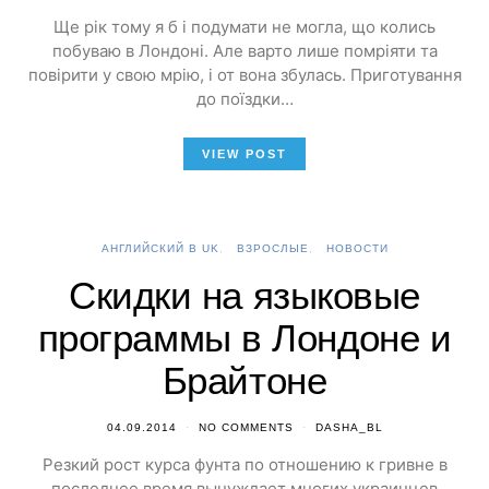
Ще рік тому я б і подумати не могла, що колись
побуваю в Лондоні. Але варто лише помріяти та
повірити у свою мрію, і от вона збулась. Приготування
до поїздки…
VIEW POST
АНГЛИЙСКИЙ В UK
ВЗРОСЛЫЕ
НОВОСТИ
Скидки на языковые
программы в Лондоне и
Брайтоне
04.09.2014
NO COMMENTS
DASHA_BL
Резкий рост курса фунта по отношению к гривне в
последнее время вынуждает многих украинцев