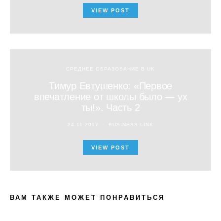
VIEW POST
СРЕДНЕЕ ОБРАЗОВАНИЕ В UK
Тимур Евтушенко: «Первое
впечатление от школы было — ух
ты!». Часть 2
24.11.2017
BUSINESS LINK
VIEW POST
ВАМ ТАКЖЕ МОЖЕТ ПОНРАВИТЬСЯ