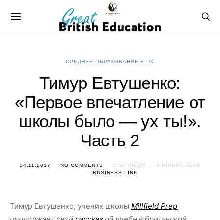
СРЕДНЕЕ ОБРАЗОВАНИЕ В UK
Тимур Евтушенко:
«Первое впечатление от
школы было — ух ты!».
Часть 2
24.11.2017
NO COMMENTS
1.6K VIEWS
4 MINUTE READ
BUSINESS LINK
Тимур Евтушенко, ученик школы
Millfield Prep
,
продолжает свой
рассказ
об учебе в британской