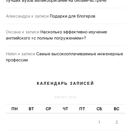
лучших вузов Великобритании на онлайн-встрече
Александра
к записи
Подарки для блогеров
Оксана
к записи
Насколько эффективно изучение
английского «с полным погружением»?
Helen
к записи
Самые высокооплачиваемые инженерные
профессии
КАЛЕНДАРЬ ЗАПИСЕЙ
АВГУСТ 2026
ПН
ВТ
СР
ЧТ
ПТ
СБ
ВС
1
2