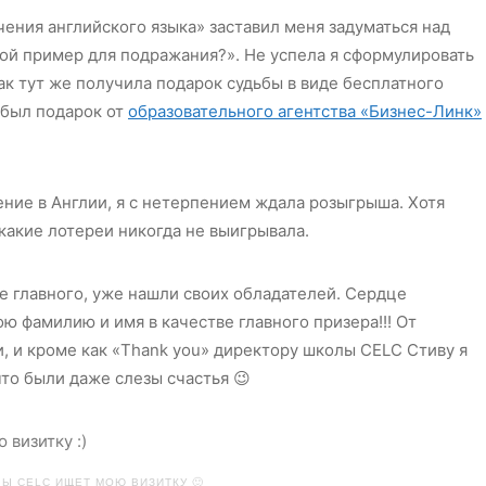
ения английского языка» заставил меня задуматься над
мой пример для подражания?». Не успела я сформулировать
ак тут же получила подарок судьбы в виде бесплатного
 был подарок от
образовательного агентства «Бизнес-Линк»
ние в Англии, я с нетерпением ждала розыгрыша. Хотя
 какие лотереи никогда не выигрывала.
е главного, уже нашли своих обладателей. Сердце
ю фамилию и имя в качестве главного призера!!! От
, и кроме как «Thank you» директору школы CELC Стиву я
что были даже слезы счастья 😉
Ы CELC ИЩЕТ МОЮ ВИЗИТКУ 🙂