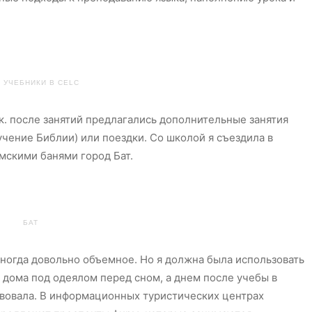
 УЧЕБНИКИ В CELC
.к. после занятий предлагались дополнительные занятия
учение Библии) или поездки. Со школой я съездила в
мскими банями город Бат.
БАТ
иногда довольно объемное. Но я должна была использовать
 дома под одеялом перед сном, а днем после учебы в
твовала. В информационных туристических центрах