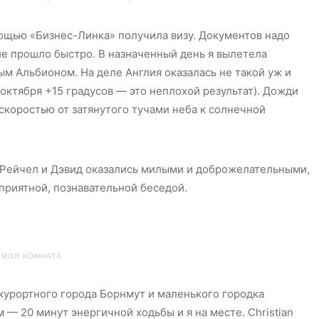
мощью «Бизнес-Линка» получила визу. Документов надо
ие прошло быстро. В назначенный день я вылетела
м Альбионом. На деле Англия оказалась не такой уж и
октября +15 градусов — это неплохой результат). Дожди
 скоростью от затянутого тучами неба к солнечной
. Рейчел и Дэвид оказались милыми и доброжелательными,
приятной, познавательной беседой.
МОЯ КОМНАТА
 курортного города Борнмут и маленького городка
 — 20 минут энергичной ходьбы и я на месте. Christian