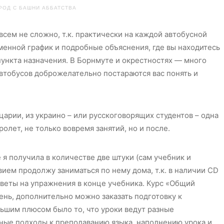
ОРОД С БАШНИ АББАТСТВА
сем не сложно, т.к. практически на каждой автобусной
менной график и подробные объяснения, где вы находитесь
пункта назначения. В Борнмуте и окрестностях — много
втобусов доброжелательно постараются вас понять и
арии, из украино – или русскоговорящих студентов – одна
ролет, не только вовремя занятий, но и после.
 я получила в количестве две штуки (сам учебник и
вием продолжу заниматься по нему дома, т.к. в наличии CD
тветы на упражнения в конце учебника. Курс «Общий
день, дополнительно можно заказать подготовку к
ьшим плюсом было то, что уроки ведут разные
зные подходы к преподаванию языка, наполнению урока и