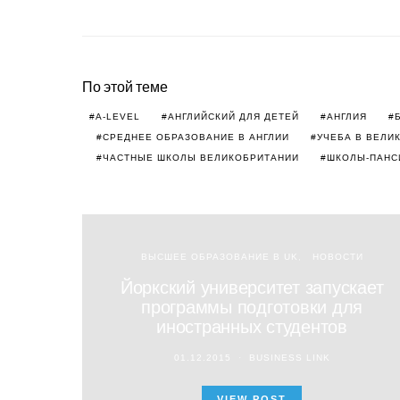
По этой теме
A-LEVEL
АНГЛИЙСКИЙ ДЛЯ ДЕТЕЙ
АНГЛИЯ
СРЕДНЕЕ ОБРАЗОВАНИЕ В АНГЛИИ
УЧЕБА В ВЕЛИ
ЧАСТНЫЕ ШКОЛЫ ВЕЛИКОБРИТАНИИ
ШКОЛЫ-ПАНС
ВЫСШЕЕ ОБРАЗОВАНИЕ В UK
НОВОСТИ
Йоркcкий университет запускает
программы подготовки для
иностранных студентов
01.12.2015
BUSINESS LINK
VIEW POST