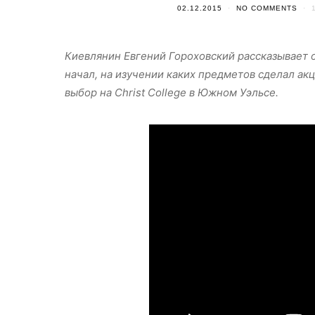
02.12.2015
NO COMMENTS
Киевлянин Евгений Гороховский рассказывает о
начал, на изучении каких предметов сделал акц
выбор на Christ College в Южном Уэльсе.