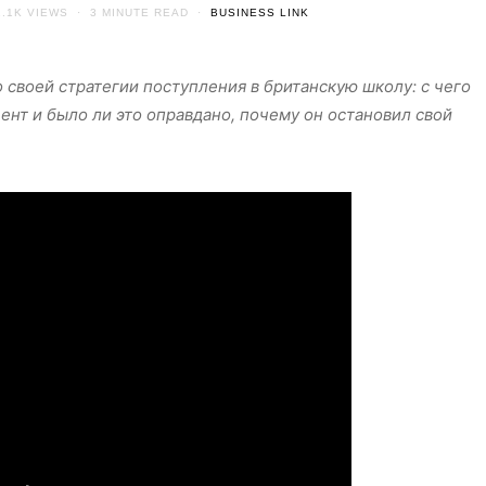
1.1K VIEWS
3 MINUTE READ
BUSINESS LINK
 своей стратегии поступления в британскую школу: с чего
ент и было ли это оправдано, почему он остановил свой