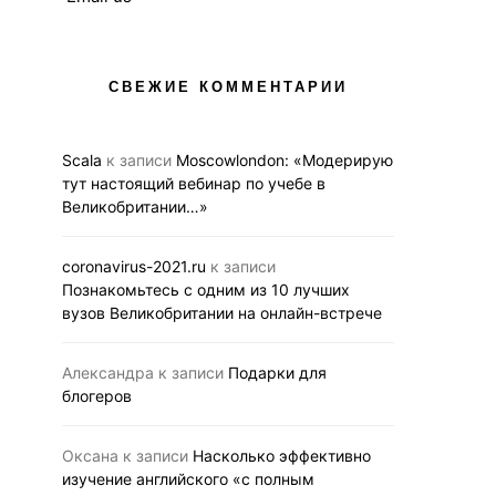
СВЕЖИЕ КОММЕНТАРИИ
Scala
к записи
Moscowlondon: «Модерирую
тут настоящий вебинар по учебе в
Великобритании…»
АНГЛИЙСКИЙ В UK
ВЗРОСЛЫЕ
НОВОСТ
ВЫСШЕЕ ОБРАЗОВАНИЕ В UK
ДЕТИ
СРЕДНЕЕ ОБРАЗО
НОВОСТИ
Как это дел
СРЕДНЕЕ ОБРАЗОВАНИЕ В UK
coronavirus-2021.ru
к записи
школах-пан
Познакомьтесь с одним из 10 лучших
Вторая виртуальная
вебинар Ellesm
вузов Великобритании на онлайн-встрече
выставка британского
30 ию
образования 29 и 30
сентября
Александра
к записи
Подарки для
24.07.2020
BUS
блогеров
21.09.2020
BUSINESS LINK
Оксана
к записи
Насколько эффективно
изучение английского «с полным