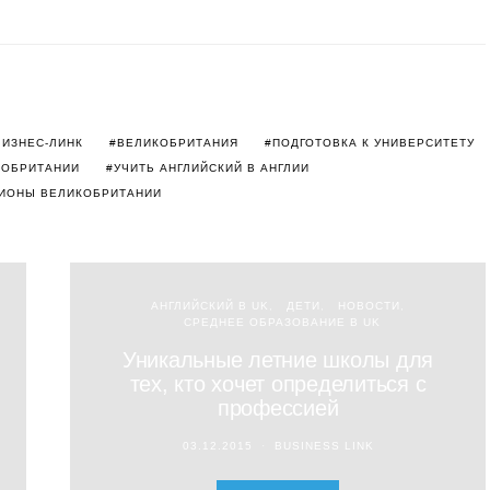
БИЗНЕС-ЛИНК
ВЕЛИКОБРИТАНИЯ
ПОДГОТОВКА К УНИВЕРСИТЕТУ
КОБРИТАНИИ
УЧИТЬ АНГЛИЙСКИЙ В АНГЛИИ
ИОНЫ ВЕЛИКОБРИТАНИИ
АНГЛИЙСКИЙ В UK
ДЕТИ
НОВОСТИ
СРЕДНЕЕ ОБРАЗОВАНИЕ В UK
Уникальные летние школы для
тех, кто хочет определиться с
профессией
03.12.2015
BUSINESS LINK