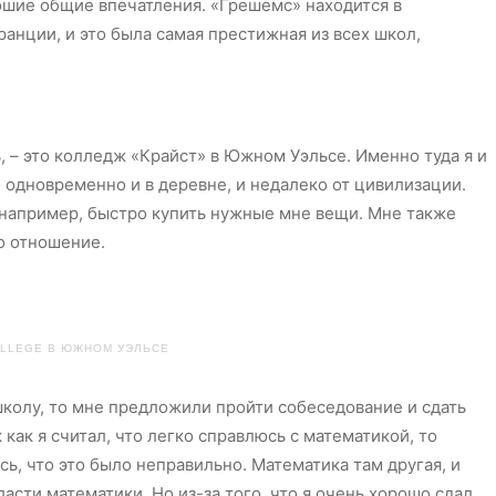
ошие общие впечатления. «Грешемс» находится в
ранции, и это была самая престижная из всех школ,
ь, – это колледж «Крайст» в Южном Уэльсе. Именно туда я и
 одновременно и в деревне, и недалеко от цивилизации.
 например, быстро купить нужные мне вещи. Мне также
о отношение.
OLLEGE В ЮЖНОМ УЭЛЬСЕ
школу, то мне предложили пройти собеседование и сдать
 как я считал, что легко справлюсь с математикой, то
сь, что это было неправильно. Математика там другая, и
ласти математики. Но из-за того, что я очень хорошо сдал