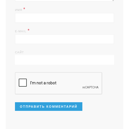
*
ИМЯ
*
E-MAIL
САЙТ