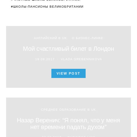
ШКОЛЫ-ПАНСИОНЫ ВЕЛИКОБРИТАНИИ
АНГЛИЙСКИЙ В UK
О БИЗНЕС-ЛИНКЕ
Мой счастливый билет в Лондон
19.08.2017
VLADA GREBENNIKOVA
VIEW POST
СРЕДНЕЕ ОБРАЗОВАНИЕ В UK
Назар Веренич: “Я понял, что у меня
нет времени падать духом”