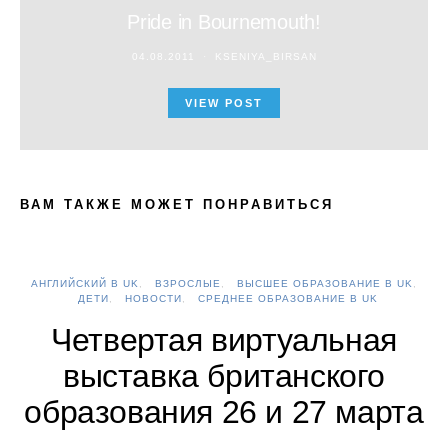
Pride in Bournemouth!
04.08.2011
KSENIYA_BIRSAN
VIEW POST
ВАМ ТАКЖЕ МОЖЕТ ПОНРАВИТЬСЯ
АНГЛИЙСКИЙ В UK
ВЗРОСЛЫЕ
ВЫСШЕЕ ОБРАЗОВАНИЕ В UK
А
ДЕТИ
НОВОСТИ
СРЕДНЕЕ ОБРАЗОВАНИЕ В UK
Четвертая виртуальная
выставка британского
образования 26 и 27 марта