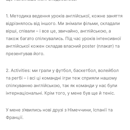
1. Методика ведення уроків англійської, кожне заняття
відрізнялось від іншого. Ми знімали фільми, складали
вірші, співали – і все це, звичайно, англійською, а
також багато спілкувались. Під час уроків інтенсивної
англійської кожен складав власний poster (плакат) та
презентував його.
2. Activities: ми грали у футбол, баскетбол, волейбол
та регбі – і всі ці командні ігри теж сприяли нашому
спілкуванню англійською, так як команди у нас були
інтернаціональні. Крім того, у мене був ще й теніс.
У мене з’явились нові друзі з Німеччини, Іспанії та
Франції.