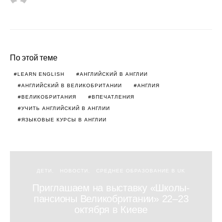
По этой теме
LEARN ENGLISH
АНГЛИЙСКИЙ В АНГЛИИ
АНГЛИЙСКИЙ В ВЕЛИКОБРИТАНИИ
АНГЛИЯ
ВЕЛИКОБРИТАНИЯ
ВПЕЧАТЛЕНИЯ
УЧИТЬ АНГЛИЙСКИЙ В АНГЛИИ
ЯЗЫКОВЫЕ КУРСЫ В АНГЛИИ
ДЕТИ
НОВОСТИ
СРЕДНЕЕ ОБРАЗОВАНИЕ В UK
Приглашаем на выставку «Школы-
пансионы Великобритании» 22–23
октября в Киеве