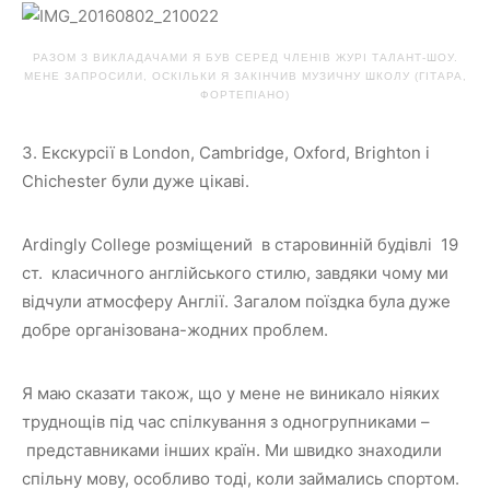
РАЗОМ З ВИКЛАДАЧАМИ Я БУВ СЕРЕД ЧЛЕНІВ ЖУРІ ТАЛАНТ-ШОУ.
МЕНЕ ЗАПРОСИЛИ, ОСКІЛЬКИ Я ЗАКІНЧИВ МУЗИЧНУ ШКОЛУ (ГІТАРА,
ФОРТЕПІАНО)
3. Екскурсії в London, Cambridge, Oxford, Brighton і
Chichester були дуже цікаві.
Ardingly College розміщений в старовинній будівлі 19
ст. класичного англійського стилю, завдяки чому ми
відчули атмосферу Англії. Загалом поїздка була дуже
добре організована-жодних проблем.
Я маю сказати також, що у мене не виникало ніяких
труднощів під час спілкування з одногрупниками –
представниками інших країн. Ми швидко знаходили
спільну мову, особливо тоді, коли займались спортом.