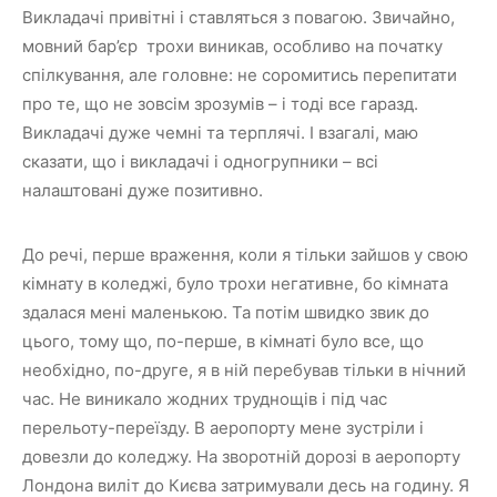
Викладачі привітні і ставляться з повагою. Звичайно,
мовний бар’єр трохи виникав, особливо на початку
спілкування, але головне: не соромитись перепитати
про те, що не зовсім зрозумів – і тоді все гаразд.
Викладачі дуже чемні та терплячі. І взагалі, маю
сказати, що і викладачі і одногрупники – всі
налаштовані дуже позитивно.
До речі, перше враження, коли я тільки зайшов у свою
кімнату в коледжі, було трохи негативне, бо кімната
здалася мені маленькою. Та потім швидко звик до
цього, тому що, по-перше, в кімнаті було все, що
необхідно, по-друге, я в ній перебував тільки в нічний
час. Не виникало жодних труднощів і під час
перельоту-переїзду. В аеропорту мене зустріли і
довезли до коледжу. На зворотній дорозі в аеропорту
Лондона виліт до Києва затримували десь на годину. Я