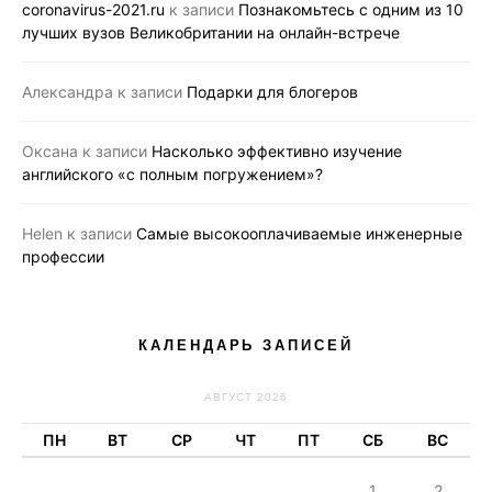
coronavirus-2021.ru
к записи
Познакомьтесь с одним из 10
лучших вузов Великобритании на онлайн-встрече
Александра
к записи
Подарки для блогеров
Оксана
к записи
Насколько эффективно изучение
английского «с полным погружением»?
Helen
к записи
Самые высокооплачиваемые инженерные
профессии
КАЛЕНДАРЬ ЗАПИСЕЙ
АВГУСТ 2026
ПН
ВТ
СР
ЧТ
ПТ
СБ
ВС
1
2