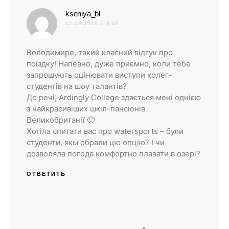
:
kseniya_bl
12.09.2016 В 9:46
Володимире, такий класний відгук про
поїздку! Напевно, дуже приємно, коли тебе
запрошують оцінювати виступи колег-
студентів на шоу талантів?
До речі, Ardingly College здається мені однією
з найкрасивіших шкіл-пансіонів
Великобританії 🙂
Хотіла спитати вас про watersports – були
студенти, якы обрали цю опцію? І чи
дозволяла погода комфортно плавати в озері?
ОТВЕТИТЬ