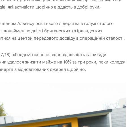
в, які активісти щорічно віддають в добрі руки.
 членом Альянсу освітнього лідерства в галузі сталого
ть щонайменше двісті британських та ірландських
ритися на центри передового досвіду в операційній сталості.
/18), «Голдсмітс» несе відповідальність за викиди
зник удалося знизити майже на 10% за три роки, поки коледж
 енергії з відновлюваних джерел щорічно.