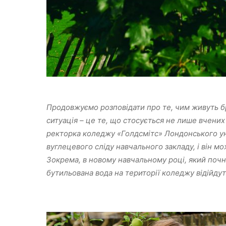
Продовжуємо розповідати про те, чим живуть б
ситуація – це те, що стосується не лише вчених 
ректорка коледжу «Голдсмітс» Лондонського ун
вуглецевого сліду навчального закладу, і він мо
Зокрема, в новому навчальному році, який почн
бутильована вода на території коледжу відійдут