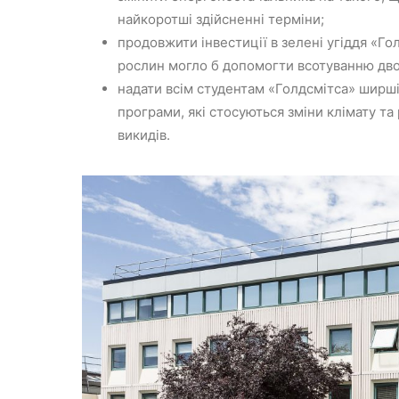
найкоротші здійсненні терміни;
продовжити інвестиції в зелені угіддя «Го
рослин могло б допомогти всотуванню дво
надати всім студентам «Голдсмітса» ширш
програми, які стосуються зміни клімату та
викидів.