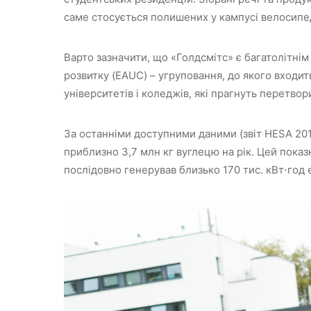
саме стосується полишених у кампусі велосипеді
Варто зазначити, що «Голдсмітс» є багатолітнім
розвитку (EAUC) – угруповання, до якого входи
університетів і коледжів, які прагнуть перетво
За останніми доступними даними (звіт HESA 2017
приблизно 3,7 млн кг вуглецю на рік. Цей пока
послідовно генерував близько 170 тис. кВт⋅год