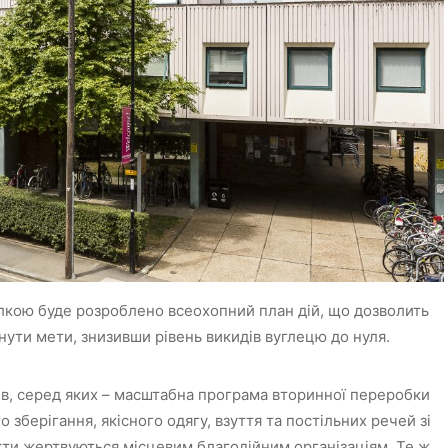
лкою буде розроблено всеохопний план дій, що дозволить
ути мети, знизивши рівень викидів вуглецю до нуля.
ив, серед яких – масштабна програма вторинної переробки
зберігання, якісного одягу, взуття та постільних речей зі
укти жертвуються місцевим благодійним організаціям. Те ж