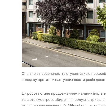
Спільно з персоналом та студентською профспі
коледжу протягом наступних шести років досягн
Ця робота стане продовженням наявних ініціат
та щотриместрове збирання продуктів тривалого 
студентських резиденцій. Зібрані речі та прод