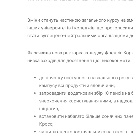
Зміни стануть частиною загального курсу на зм
інших університетів і коледжів, що проголосили
стати вуглецево-нейтральними організаціями до
Як заявила нова ректорка коледжу Френсіс Корне
низка заходів для досягнення цієї високої мети.
до початку наступного навчального року в
кампусу всі продукти з яловичини;
запровадити додатковий збір 10 пенсів на
знеохочення користування ними, а надход
ініціатив;
встановити набагато більше сонячних пан
Кросс;
змінити енергопостачальника на такого, щ