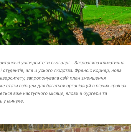
ританські університети сьогодні… Загрозлива кліматична
і студентів, але й усього людства. Френсіс Корнер, нова
іверситету, запропонувала свій план зменшення
же стати взірцем для багатьох організацій в різних країнах.
еться вже наступного місяця, яловичі бургери та
ь у минуле.