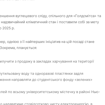
еншення вуглецевого сліду, спільного для «Голдсмітса» та
 надзвичайний кліматичний стан і поставили собі за мету
 2025 р.
р, однією з її найперших ініціатив на цій посаді стане
 Зокрема, планується:
илучити з продажу в закладах харчування на території
 бутильовану воду та одноразові пластянки задля
ження направляти до студентського фонду «зелених»
елей по всьому університетському містечку в районі Нью-
о надаватиме стовідсотково чисту електроенергію, в