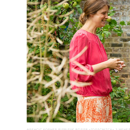
ФРЕНСІС КОРНЕР ВІДВІДУЄ ВГІДДЯ «ГОЛДСМІТСА» З МЕНЕ