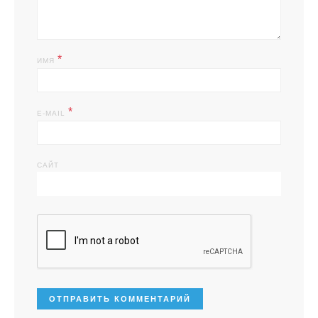
*
ИМЯ
*
E-MAIL
САЙТ