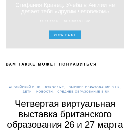
Стефания Кравец: Учеба в Англии не
делает тебя «другим человеком»
18.11.2016
BUSINESS LINK
VIEW POST
ВАМ ТАКЖЕ МОЖЕТ ПОНРАВИТЬСЯ
АНГЛИЙСКИЙ В UK
ВЗРОСЛЫЕ
ВЫСШЕЕ ОБРАЗОВАНИЕ В UK
А
ДЕТИ
НОВОСТИ
СРЕДНЕЕ ОБРАЗОВАНИЕ В UK
Четвертая виртуальная
выставка британского
образования 26 и 27 марта