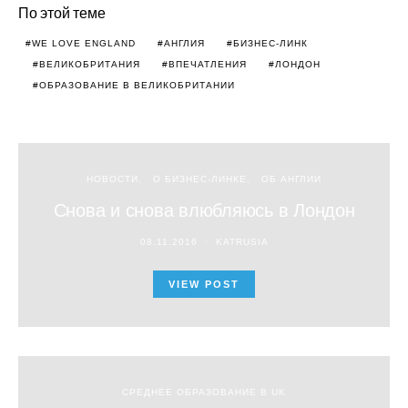
По этой теме
WE LOVE ENGLAND
АНГЛИЯ
БИЗНЕС-ЛИНК
ВЕЛИКОБРИТАНИЯ
ВПЕЧАТЛЕНИЯ
ЛОНДОН
ОБРАЗОВАНИЕ В ВЕЛИКОБРИТАНИИ
НОВОСТИ
О БИЗНЕС-ЛИНКЕ
ОБ АНГЛИИ
Снова и снова влюбляюсь в Лондон
08.11.2016
KATRUSIA
VIEW POST
СРЕДНЕЕ ОБРАЗОВАНИЕ В UK