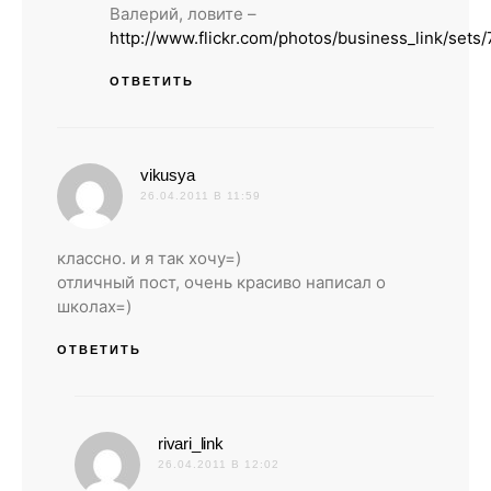
Валерий, ловите –
http://www.flickr.com/photos/business_link/set
ОТВЕТИТЬ
:
vikusya
26.04.2011 В 11:59
классно. и я так хочу=)
отличный пост, очень красиво написал о
школах=)
ОТВЕТИТЬ
:
rivari_link
26.04.2011 В 12:02