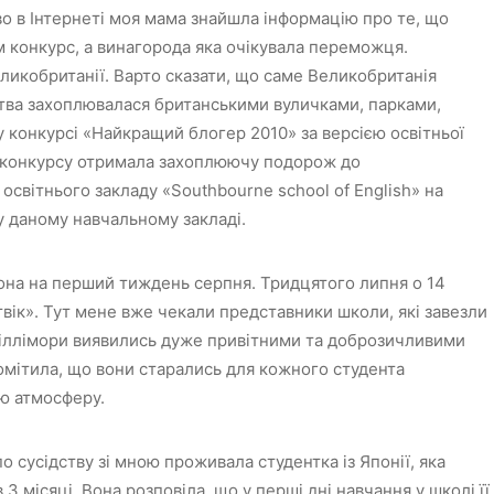
во в Інтернеті моя мама знайшла інформацію про те, що
м конкурс, а винагорода яка очікувала переможця.
кобританії. Варто сказати, що саме Великобританія
ства захоплювалася британськими вуличками, парками,
 у конкурсі «Найкращий блогер 2010» за версією освітньої
о конкурсу отримала захоплюючу подорож до
 освітнього закладу «Southbourne school of English» на
у даному навчальному закладі.
на на перший тиждень серпня. Тридцятого липня о 14
твік». Тут мене вже чекали представники школи, які завезли
 Філлімори виявились дуже привітними та доброзичливими
 Помітила, що вони старались для кожного студента
ю атмосферу.
о сусідству зі мною проживала студентка із Японії, яка
 3 місяці. Вона розповіла, що у перші дні навчання у школі її