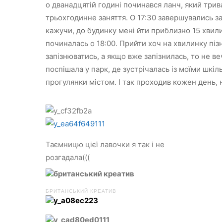
о дванадцятій годині починався ланч, який трива
трьохгодинне заняття. О 17:30 завершувались за
кажучи, до будинку мені йти приблизно 15 хвили
починалась о 18:00. Прийти хоч на хвилинку піз
запізнюватись, а якщо вже запізнилась, то не в
поспішала у парк, де зустрічалась із моїми шкіл
прогулянки містом. І так проходив кожен день,
Таємницю цієї лавочки я так і не
розгадала(((
БРИТАНСЬКИЙ КРЕАТИВ