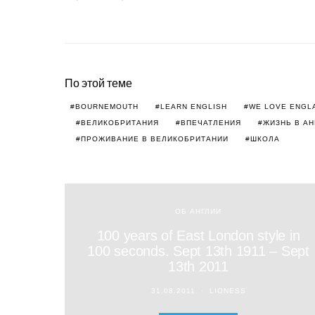
По этой теме
BOURNEMOUTH
LEARN ENGLISH
WE LOVE ENGL
ВЕЛИКОБРИТАНИЯ
ВПЕЧАТЛЕНИЯ
ЖИЗНЬ В АН
ПРОЖИВАНИЕ В ВЕЛИКОБРИТАНИИ
ШКОЛА
ОБ АНГЛИИ
100 years of East London style in
100 seconds. Sept 13th 1911 – Sept
13th 2011
31.08.2011
LIONESS