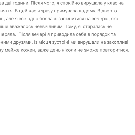
в дві години. Після чого, я спокійно вирушала у клас на
няття. В цей час я зразу прямувала додому. Відверто
н, але я все одно боялась запізнитися на вечерю, яка
ніше вважалось неввічливим. Тому, я старалась не
ечеряла. Після вечері я приводила себе в порядок та
ьними друзями. Із місця зустрічі ми вирушали на захопливі
 ну майже кожен, адже день ніколи не зможе повторитися.