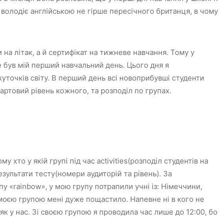
 володіє англійською не гірше пересічного британця, в чому
на літак, а й сертифікат на тижневе навчання. Тому у
 був мій перший навчальний день. Цього дня я
куточків світу. В перший день всі новоприбувші студенти
тартовий рівень кожного, та розподіл по групах.
у хто у якій групі під час activities(розподіл студентів на
езультати тесту(номери аудиторій та рівень). За
у «rainbow», у мою групу потрапили учні із: Німеччини,
 моєю групою мені дуже пощастило. Напевне ні в кого не
 як у нас. Зі своєю групою я проводила час лише до 12:00, бо