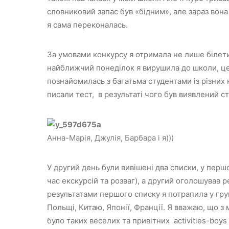
словниковий запас був «бідним», але зараз вона
я сама переконалась.
За умовами конкурсу я отримала не лише білети 
найближчий понеділок я вирушила до школи, це
познайомилась з багатьма студентами із різних 
писали тест, в результаті чого був виявлений с
Анна-Марія, Джулія, Барбара і я)))
У другий день були вивішені два списки, у першом
час екскурсій та розваг), а другий оголошував р
результатами першого списку я потрапила у груп
Польщі, Китаю, Японії, Франції. Я вважаю, що з
було таких веселих та привітних activities-boys