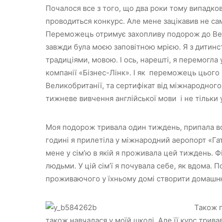
Почалося все з того, що два роки тому випадко
проводиться конкурс. Але мене зацікавив не са
Переможець отримує захопливу подорож до Вели
завжди була моєю заповітною мрією. Я з дитин
традиціями, мовою. І ось, нарешті, я перемогла
компанії «Бізнес-Лінк». І як переможець цьог
Великобританії, та сертифікат від міжнародного
тижневе вивчення англійської мови і не тільки 
Моя подорож тривала один тиждень, припала во
годині я прилетіла у міжнародний аеропорт «Га
мене у сім’ю в якій я проживала цей тиждень.
людьми. У цій сім’ї я почувала себе, як вдома.
проживаючого у їхньому домі створити домашн
Також п
також навчалася у моїй школі. Але її курс тривав