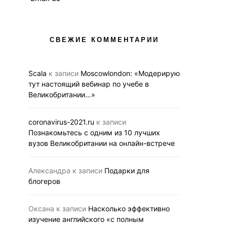
СВЕЖИЕ КОММЕНТАРИИ
Scala
к записи
Moscowlondon: «Модерирую
тут настоящий вебинар по учебе в
Великобритании…»
АНГЛИЙСКИЙ В UK
ВЗРОСЛЫЕ
АНГЛИЙСКИЙ В UK
ВЫСШЕЕ ОБРАЗОВАНИЕ В UK
ДЕТИ
ЭКСПЕРТНЫЕ
НОВОСТИ
Как подчеркнут
СРЕДНЕЕ ОБРАЗОВАНИЕ В UK
coronavirus-2021.ru
к записи
ваши языковые
Познакомьтесь с одним из 10 лучших
Приглашаем на первую
вузов Великобритании на онлайн-встрече
7 подсказок
виртуальную выставку
британского образования
13.03.2020
BUS
Александра
к записи
Подарки для
15.06.2020
BUSINESS LINK
блогеров
Оксана
к записи
Насколько эффективно
изучение английского «с полным