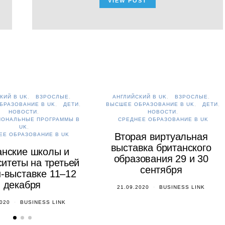
VIEW POST
КИЙ В UK
ВЗРОСЛЫЕ
АНГЛИЙСКИЙ В UK
ВЗРОСЛЫЕ
БРАЗОВАНИЕ В UK
ДЕТИ
ВЫСШЕЕ ОБРАЗОВАНИЕ В UK
ДЕТИ
НОВОСТИ
НОВОСТИ
ИОНАЛЬНЫЕ ПРОГРАММЫ В
СРЕДНЕЕ ОБРАЗОВАНИЕ В UK
UK
Вторая виртуальная
ЕЕ ОБРАЗОВАНИЕ В UK
выставка британского
анские школы и
образования 29 и 30
итеты на третьей
сентября
-выставке 11–12
декабря
21.09.2020
BUSINESS LINK
2020
BUSINESS LINK