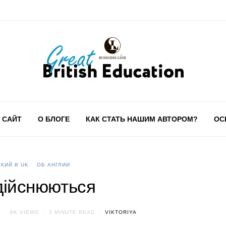
 САЙТ
О БЛОГЕ
КАК СТАТЬ НАШИМ АВТОРОМ?
ОС
КИЙ В UK
ОБ АНГЛИИ
здійснюються
8K VIEWS
3 MINUTE READ
VIKTORIYA